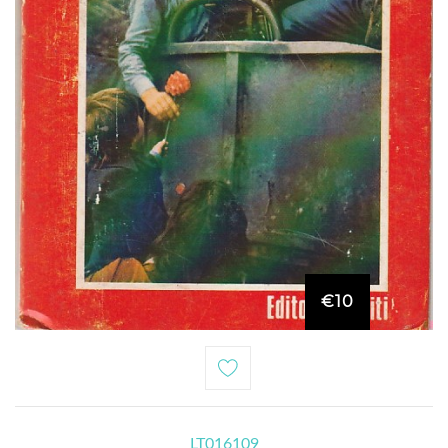
€10
LT016109