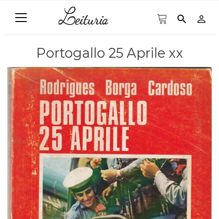
search
person_outline
Portogallo 25 Aprile xx