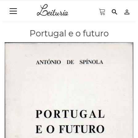
search
person_outline
Portugal e o futuro