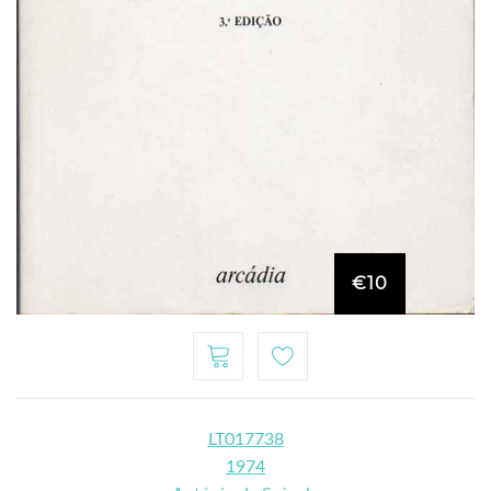
€10
LT017738
1974