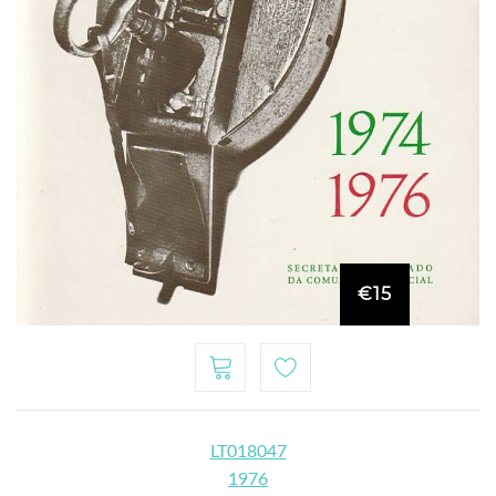
€15
LT018047
1976