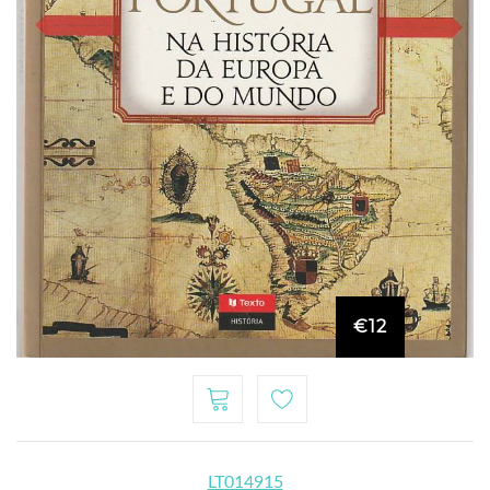
€12
LT014915