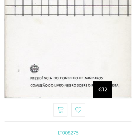
€12
LT008275