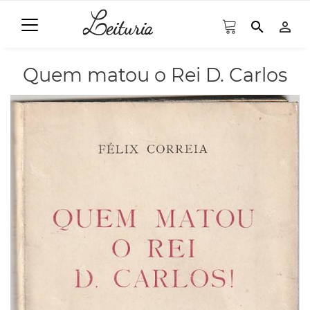
search
person_outline
Quem matou o Rei D. Carlos