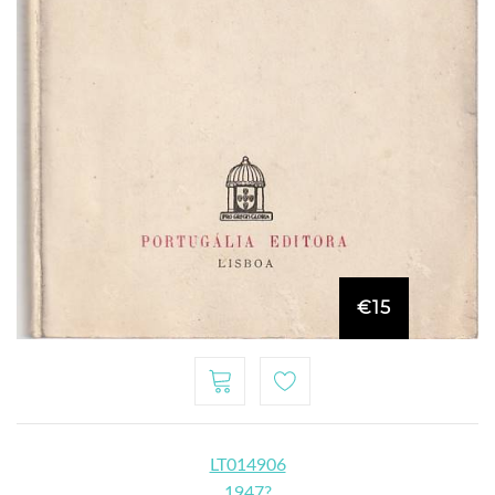
€15
LT014906
1947?