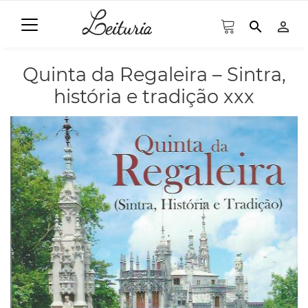
search
person_outline
Quinta da Regaleira – Sintra,
história e tradição xxx