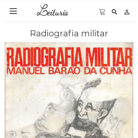
search
person_outline
Radiografia militar