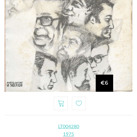
€6
LT004280
1975