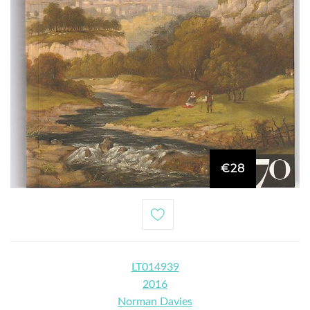
€28
LT014939
2016
Norman Davies