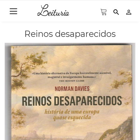
search
person_outline
Reinos desaparecidos