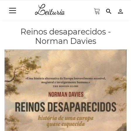
search
person_outline
Reinos desaparecidos -
Norman Davies