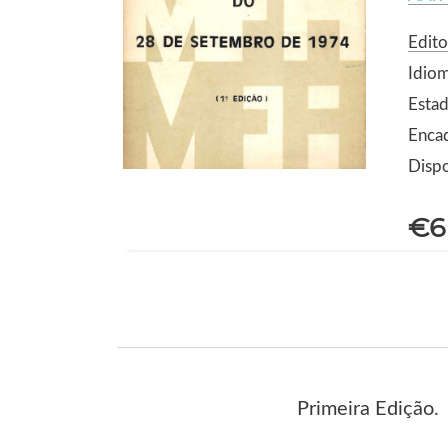
Edit
Idio
Estad
Enca
Dispo
€6
Primeira Edição.