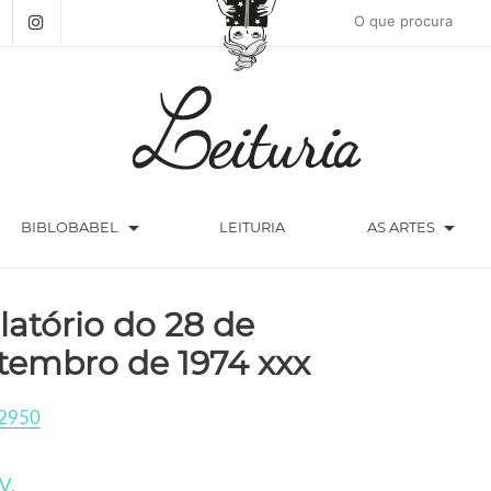
arrow_drop_down
arrow_drop_down
BIBLOBABEL
LEITURIA
AS ARTES
latório do 28 de
tembro de 1974 xxx
2950
V.