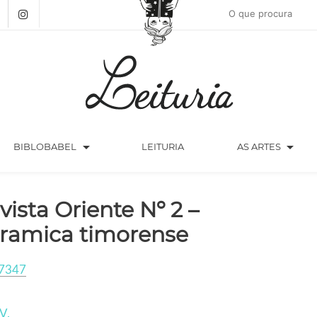
arrow_drop_down
arrow_drop_down
BIBLOBABEL
LEITURIA
AS ARTES
vista Oriente Nº 2 –
ramica timorense
7347
V.