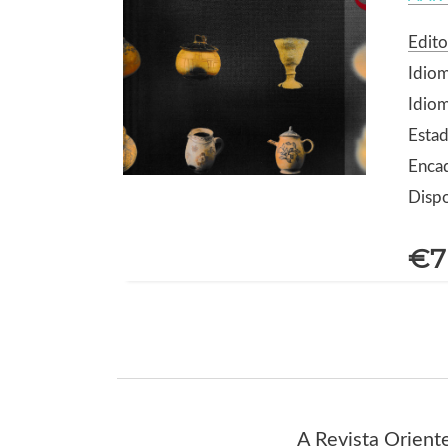
Edito
Idio
Idiom
Estad
Enca
Dispo
€7
A Revista Orient