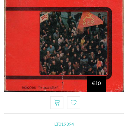
€10
LT019394