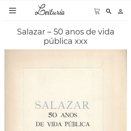
search
person_outline
Salazar – 50 anos de vida
pública xxx