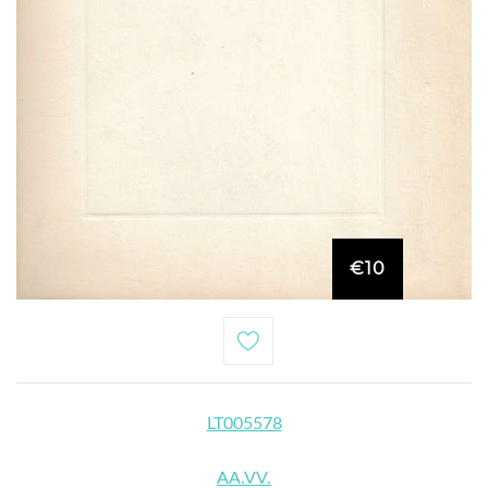
€10
LT005578
AA.VV.