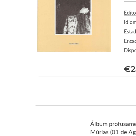
Edito
Idio
Estad
Enca
Dispo
€2
Álbum profusame
Múrias (01 de Ag