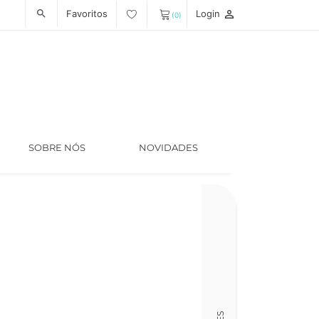
Favoritos
Login
person_outline
search
(0)
SOBRE NÓS
NOVIDADES
Código
LT005347