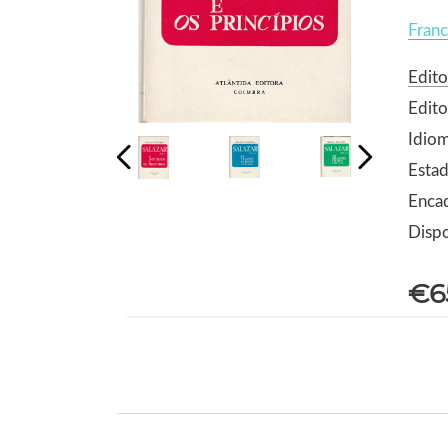
Fran
Edito
Edito
Idio
Estad
Enca
Dispo
€6