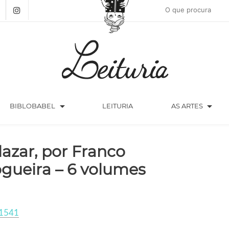
arrow_drop_down
arrow_drop_down
BIBLOBABEL
LEITURIA
AS ARTES
lazar, por Franco
gueira – 6 volumes
1541