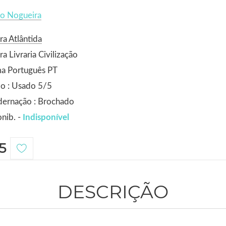
co Nogueira
ra Atlântida
ra Livraria Civilização
ma Português PT
o : Usado 5/5
dernação : Brochado
nib. -
Indisponível
5
DESCRIÇÃO