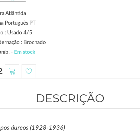
ra Atlântida
ma Português PT
o : Usado 4/5
dernação : Brochado
nib. -
Em stock
2
DESCRIÇÃO
mpos áureos (1928-1936)