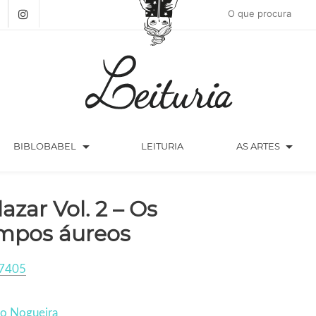
arrow_drop_down
arrow_drop_down
BIBLOBABEL
LEITURIA
AS ARTES
lazar Vol. 2 – Os
mpos áureos
7405
co Nogueira