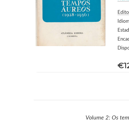
Edito
Idio
Estad
Enca
Dispo
€1
Volume 2: Os te