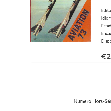
Edito
Idiom
Estad
Enca
Dispo
€2
Numero Hors-Sér