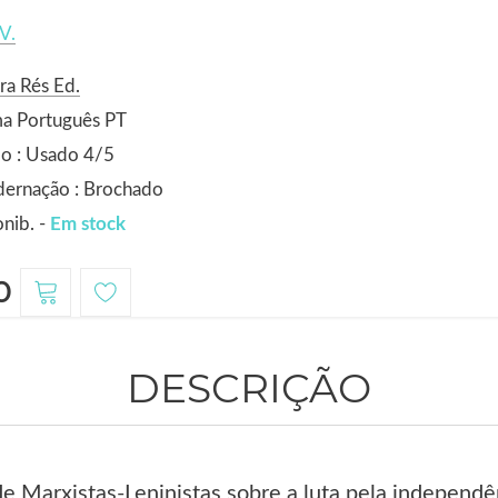
V.
ra Rés Ed.
ma Português PT
o : Usado 4/5
dernação : Brochado
nib. -
Em stock
0
DESCRIÇÃO
de Marxistas-Leninistas sobre a luta pela independê