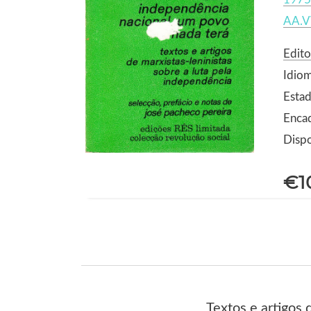
AA.V
Edito
Idio
Estad
Enca
Dispo
€1
Textos e artigos 