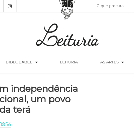
arrow_drop_down
arrow_drop_down
BIBLOBABEL
LEITURIA
AS ARTES
m independência
cional, um povo
da terá
0856