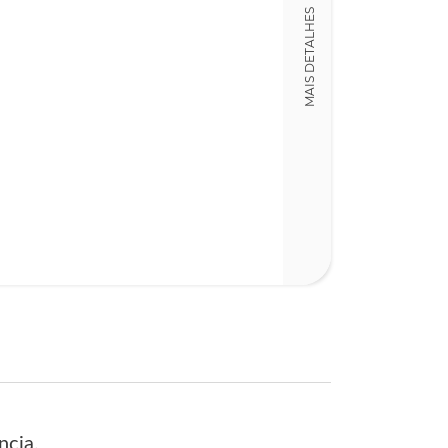
MAIS DETALHES
12,00 x 18,00 x
Nº Páginas
144
ncia.