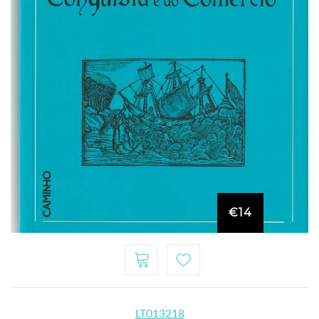
€14
LT013218