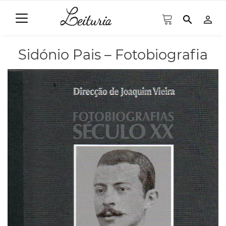
search
person_outline
Sidónio Pais – Fotobiografia