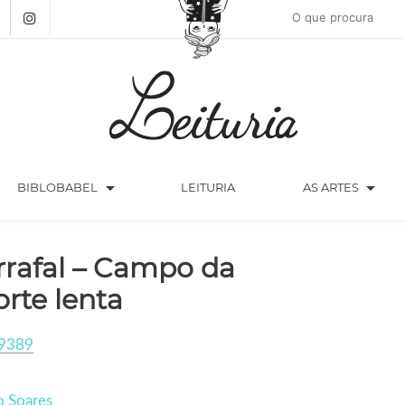
arrow_drop_down
arrow_drop_down
BIBLOBABEL
LEITURIA
AS ARTES
rrafal – Campo da
rte lenta
9389
o Soares