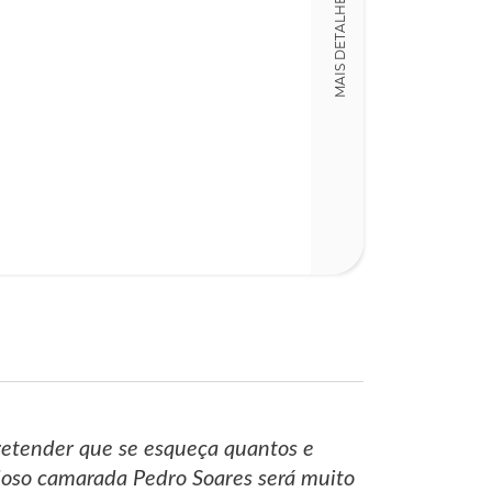
MAIS DETALHES
978972550316
Detalhes físico
Dimensões
15,00 x 21,00 x
Nº Páginas
75
etender que se esqueça quantos e
audoso camarada Pedro Soares será muito