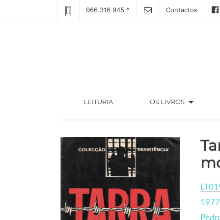
966 316 945 *
Contactos
arrow_drop_down
(CURRENT)
LEITURIA
OS LIVROS
Ta
mo
LT01
1977
Pedr