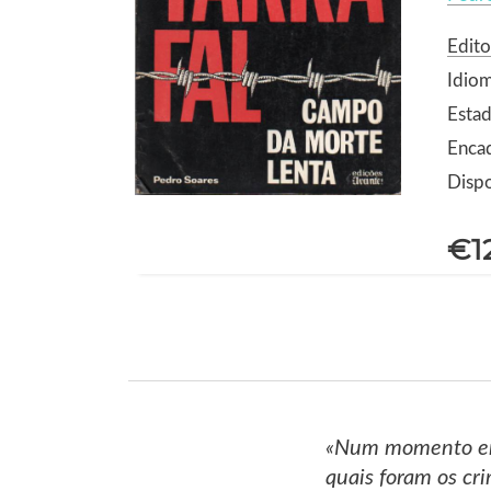
Edito
Idio
Estad
Enca
Dispo
€1
«Num momento em 
quais foram os cr