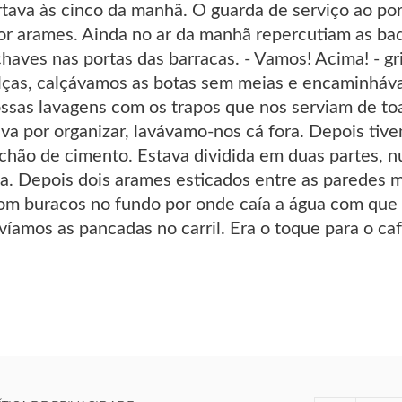
ava às cinco da manhã. O guarda de serviço ao po
por arames. Ainda no ar da manhã repercutiam as ba
haves nas portas das barracas. - Vamos! Acima! - gr
lças, calçávamos as botas sem meias e encaminháv
ossas lavagens com os trapos que nos serviam de to
va por organizar, lavávamo-nos cá fora. Depois tiv
chão de cimento. Estava dividida em duas partes,
a. Depois dois arames esticados entre as paredes 
om buracos no fundo por onde caía a água com que
íamos as pancadas no carril. Era o toque para o caf