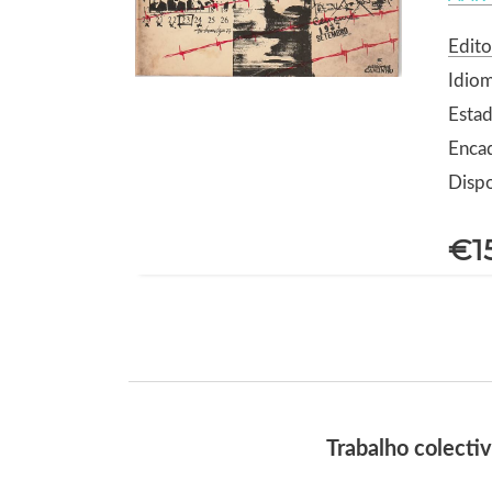
Edit
Idio
Estad
Enca
Dispo
€1
Trabalho colecti