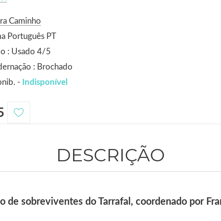
ora Caminho
ma Português PT
o : Usado 4/5
dernação : Brochado
nib. -
Indisponível
5
DESCRIÇÃO
vo de sobreviventes do Tarrafal, coordenado por Fr