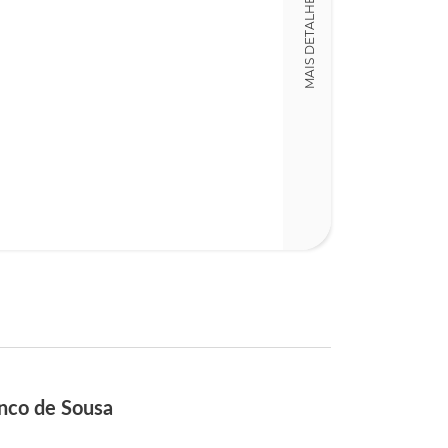
MAIS DETALHES
18,00 x 18,00 x
Nº Páginas
337
anco de Sousa