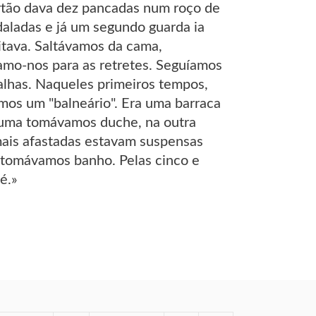
rtão dava dez pancadas num roço de
daladas e já um segundo guarda ia
itava. Saltávamos da cama,
amo-nos para as retretes. Seguíamos
alhas. Naqueles primeiros tempos,
emos um "balneário". Era uma barraca
 numa tomávamos duche, na outra
mais afastadas estavam suspensas
 tomávamos banho. Pelas cinco e
é.»