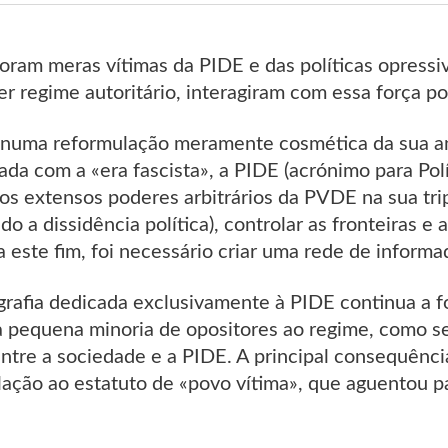
oram meras vítimas da PIDE e das políticas opressi
 regime autoritário, interagiram com essa força pol
numa reformulação meramente cosmética da sua ant
da com a «era fascista», a PIDE (acrónimo para Polí
s extensos poderes arbitrários da PVDE na sua trip
do a dissidência política), controlar as fronteiras e
 este fim, foi necessário criar uma rede de informa
iografia dedicada exclusivamente à PIDE continua a
a pequena minoria de opositores ao regime, como se
ntre a sociedade e a PIDE. A principal consequênci
lação ao estatuto de «povo vítima», que aguentou 