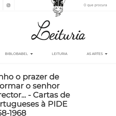
arrow_drop_down
arrow_drop_down
BIBLOBABEL
LEITURIA
AS ARTES
nho o prazer de
formar o senhor
rector... - Cartas de
rtugueses à PIDE
58-1968