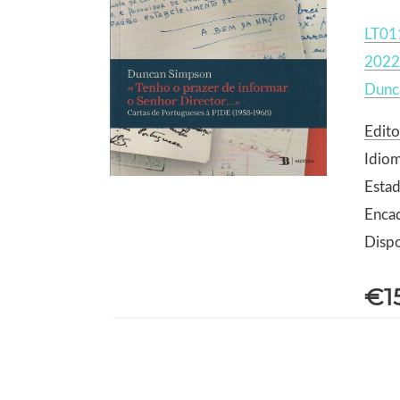
LT01
2022
Dunc
Edito
Idio
Esta
Enca
Dispo
€1