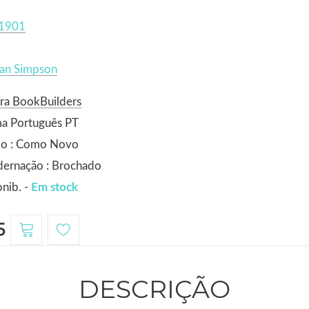
1901
an Simpson
ra BookBuilders
ma Português PT
do : Como Novo
dernação : Brochado
nib. -
Em stock
5
DESCRIÇÃO