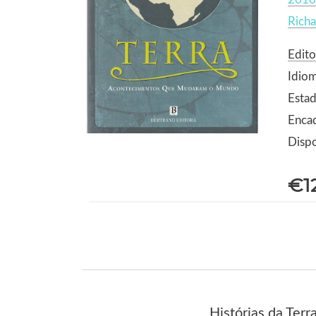
Rich
Edito
Idio
Estad
Enca
Dispo
€1
Histórias da Ter