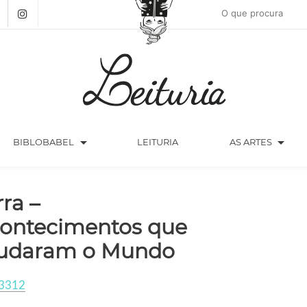
arrow_drop_down
arrow_drop_down
BIBLOBABEL
LEITURIA
AS ARTES
rra –
ontecimentos que
daram o Mundo
3312