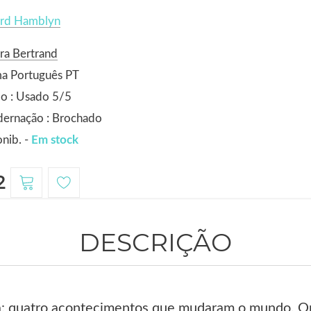
ard Hamblyn
ra Bertrand
ma Português PT
o : Usado 5/5
dernação : Brochado
nib. -
Em stock
2
DESCRIÇÃO
ra: quatro acontecimentos que mudaram o mundo. O