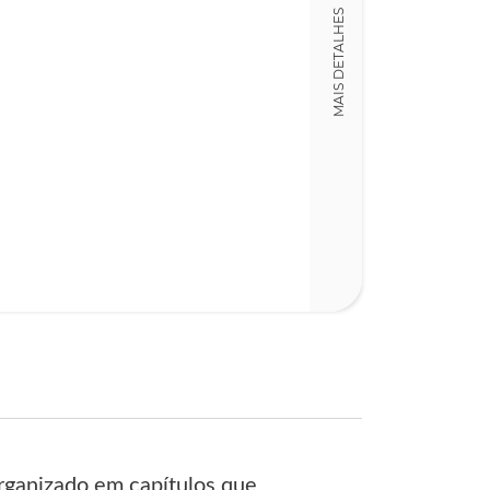
Detalhes físico
MAIS DETALHES
Dimensões
15,00 x 23,00 x
Nº Páginas
285
rganizado em capítulos que