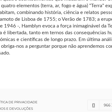
uatro elementos (terra, ar, fogo e água) "Terra" exp
bitam, combinando história, ciência e relatos pesso
erramoto de Lisboa de 1755; o Verão de 1783; a eru
e 1946 -, Hamblyn evoca a força inimaginável da T
a é libertada, tanto em ternos das consequências 
micas e científicas de longo prazo. Em última anál
e obriga-nos a perguntar porque não aprendemos com 
sado.
ÍTICA DE PRIVACIDADE
966 
IOS E DEVOLUÇÕES