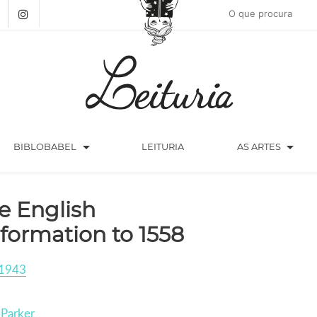
arrow_drop_down
arrow_drop_down
BIBLOBABEL
LEITURIA
AS ARTES
e English
formation to 1558
1943
 Parker