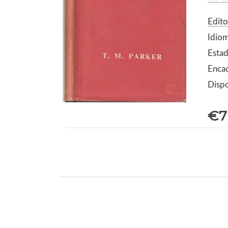
Edito
Idiom
Estad
Encad
Dispo
€7