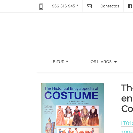
966 316 945 *
Contactos
arrow_drop_down
(CURRENT)
LEITURIA
OS LIVROS
Th
en
Co
LT01
1995