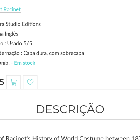
t Racinet
ra Studio Editions
a Inglês
o : Usado 5/5
ernação : Capa dura, com sobrecapa
nib. -
Em stock
5
DESCRIÇÃO
of Racinet's History of World Costume between 18