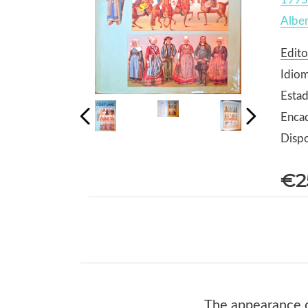
Alber
Edito
Idiom
Estad
Encad
Dispo
€2
The appearance 