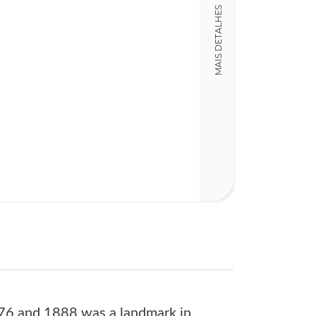
Detalhes físico
MAIS DETALHES
Dimensões
23,00 x 33,00 x
Nº Páginas
320
76 and 1888 was a landmark in