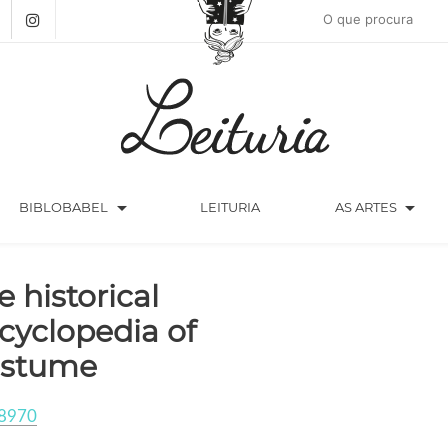
arrow_drop_down
arrow_drop_down
BIBLOBABEL
LEITURIA
AS ARTES
e historical
cyclopedia of
stume
8970