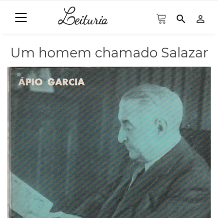
search
person_outline
Um homem chamado Salazar