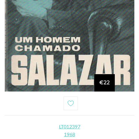
€22
LT012397
1968