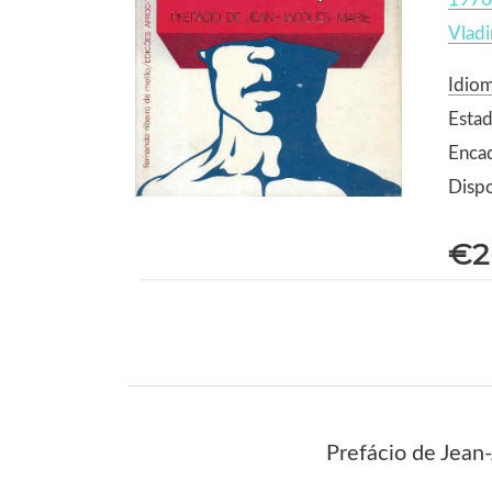
Vlad
Idio
Estad
Enca
Dispo
€2
Prefácio de Jean