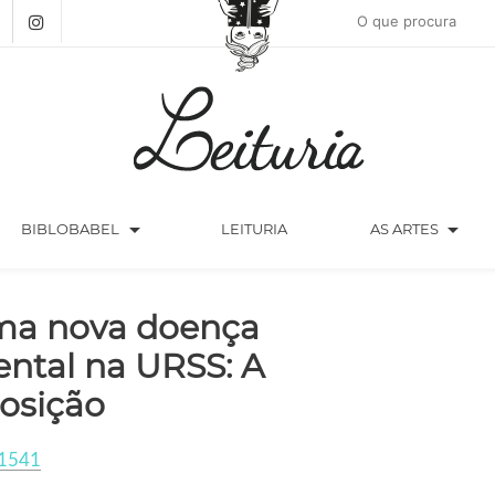
arrow_drop_down
arrow_drop_down
BIBLOBABEL
LEITURIA
AS ARTES
a nova doença
ntal na URSS: A
osição
1541