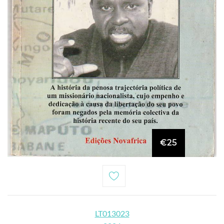
€25
LT013023