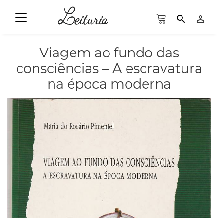
search
person_outline
Viagem ao fundo das
consciências – A escravatura
na época moderna