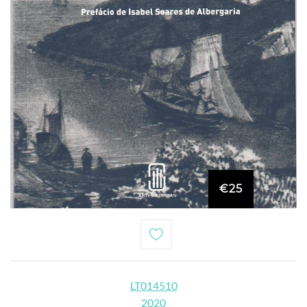
€25
LT014510
2020