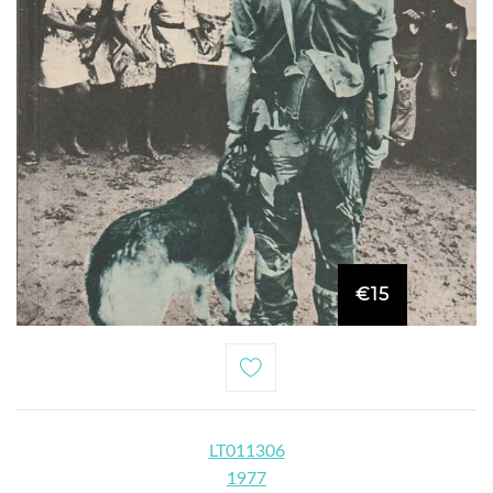
€15
LT011306
1977