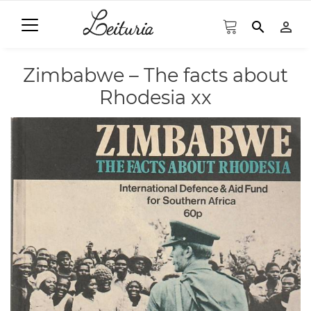
search
person_outline
Zimbabwe – The facts about
Rhodesia xx