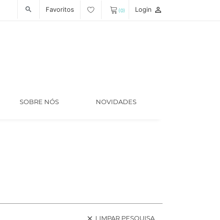
Favoritos
Login
person_outline
search
(0)
SOBRE NÓS
NOVIDADES
LIMPAR PESQUISA
clear