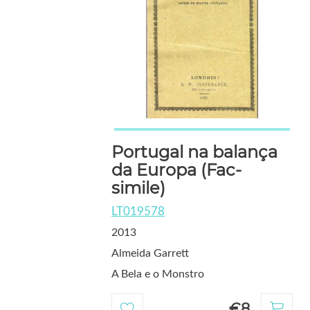
Portugal na balança
da Europa (Fac-
simile)
LT019578
2013
Almeida Garrett
A Bela e o Monstro
€8