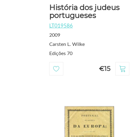
História dos judeus
portugueses
LT019586
2009
Carsten L. Wilke
Edições 70
€15