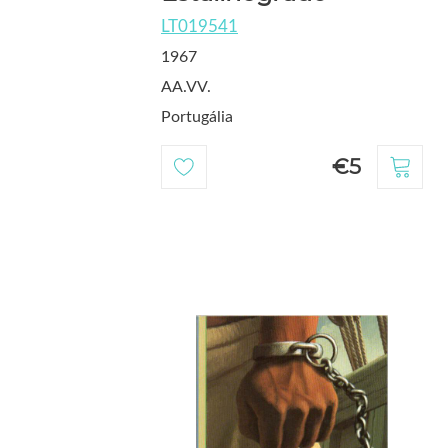
LT019541
1967
AA.VV.
Portugália
€5