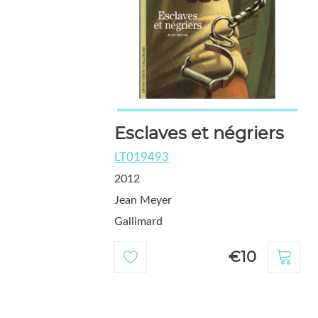
Esclaves et négriers
LT019493
2012
Jean Meyer
Gallimard
€10