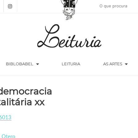
arrow_drop_down
arrow_drop_down
BIBLOBABEL
LEITURIA
AS ARTES
democracia
alitária xx
6013
o Otero