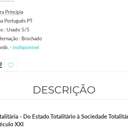
ra Principia
ma Português PT
o : Usado 5/5
dernação : Brochado
nib. -
Indisponível
2
DESCRIÇÃO
litária - Do Estado Totalitário à Sociedade Totalitár
éculo XXI