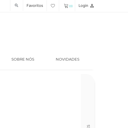
Favoritos
Login
person_outline
search
(0)
SOBRE NÓS
NOVIDADES
Código
LT006013