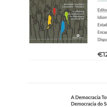
Edito
Idio
Estad
Enca
Dispo
€1
A Democracia Tota
Democracia do S