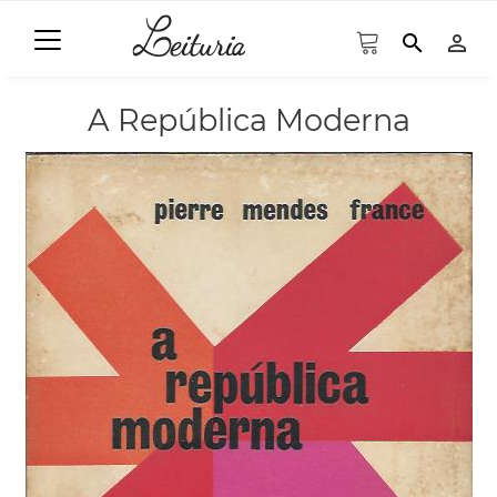
search
person_outline
A República Moderna