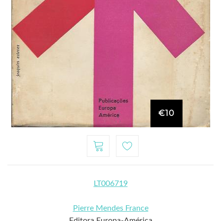
€10
LT006719
Pierre Mendes France
Editora Europa-América