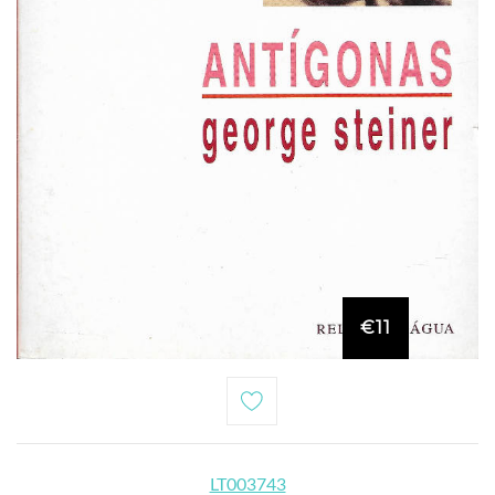
€11
LT003743