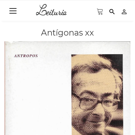
search
person_outline
Antígonas xx