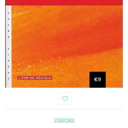
€9
LT007343