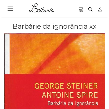
search
person_outline
Barbárie da ignorância xx