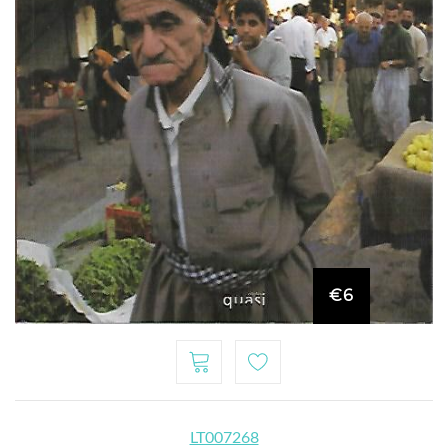
€6
LT007268