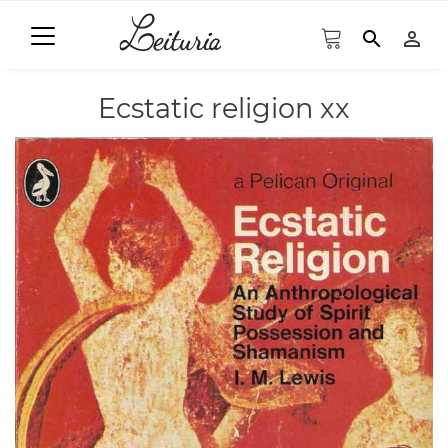
search
person_outline
Ecstatic religion xx