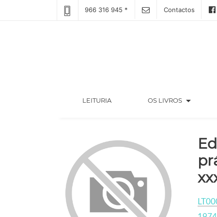
966 316 945 *
Contactos
arrow_drop_down
(CURRENT)
LEITURIA
OS LIVROS
Ed
pr
xx
LT00
1974