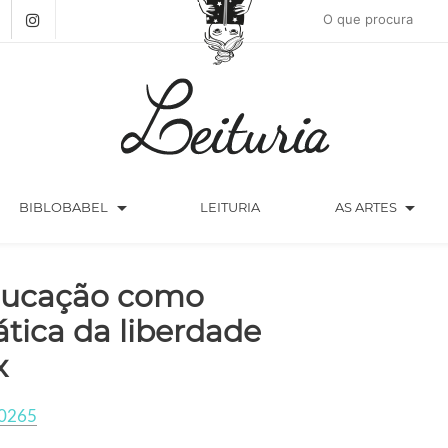
arrow_drop_down
arrow_drop_down
BIBLOBABEL
LEITURIA
AS ARTES
ucação como
ática da liberdade
x
0265