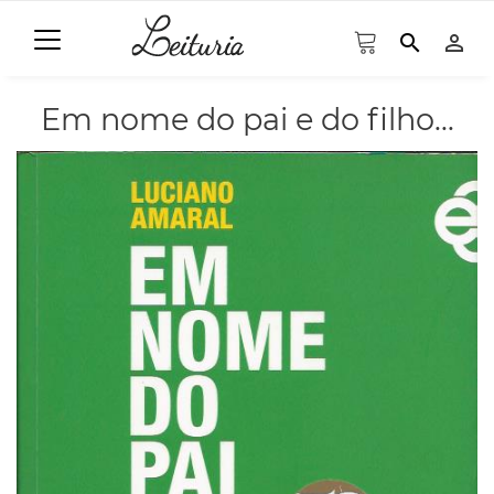
search
person_outline
Em nome do pai e do filho...