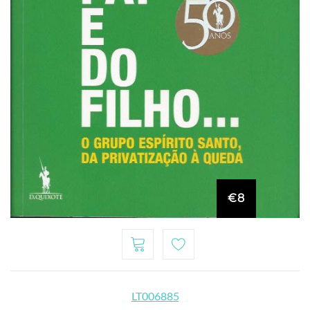
€8
LT006885