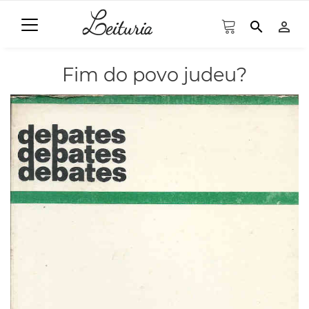
search
person_outline
Fim do povo judeu?