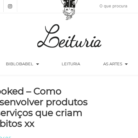
arrow_drop_down
arrow_drop_down
BIBLOBABEL
LEITURIA
AS ARTES
oked – Como
senvolver produtos
serviços que criam
bitos xx