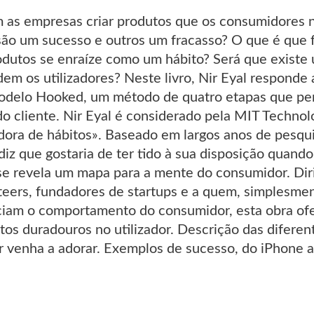
s empresas criar produtos que os consumidores n
são um sucesso e outros um fracasso? O que é que 
dutos se enraíze como um hábito? Será que existe
em os utilizadores? Neste livro, Nir Eyal responde 
odelo Hooked, um método de quatro etapas que per
 cliente. Nir Eyal é considerado pela MIT Techno
ora de hábitos». Baseado em largos anos de pesquis
 diz que gostaria de ter tido à sua disposição quand
 se revela um mapa para a mente do consumidor. Diri
teers, fundadores de startups e a quem, simplesme
ciam o comportamento do consumidor, esta obra ofe
os duradouros no utilizador. Descrição das diferen
 venha a adorar. Exemplos de sucesso, do iPhone ao