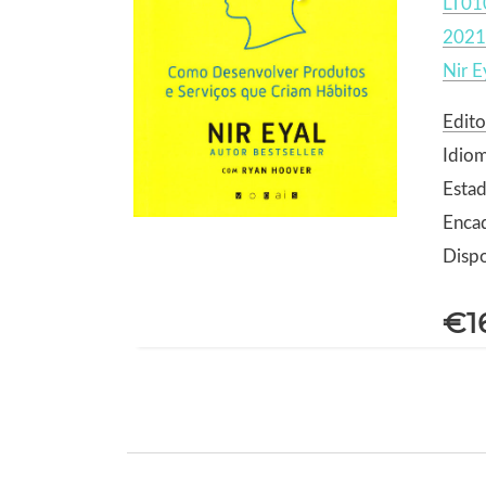
LT01
2021
Nir E
Edito
Idio
Estad
Enca
Dispo
€1