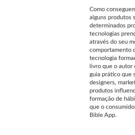
Como conseguem a
alguns produtos 
determinados pro
tecnologias prend
através do seu m
comportamento do
tecnologia formad
livro que o autor
guia prático que
designers, marke
produtos influen
formação de hábit
que o consumidor
Bible App.