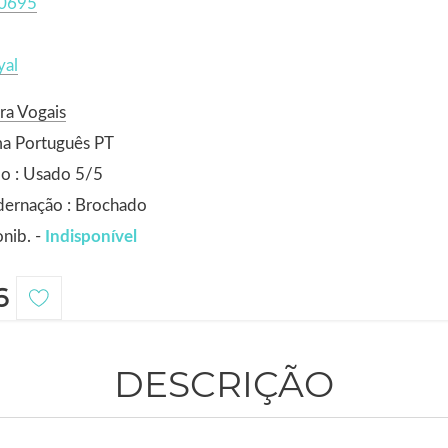
0695
yal
ra Vogais
ma Português PT
o : Usado 5/5
dernação : Brochado
nib. -
Indisponível
6
DESCRIÇÃO