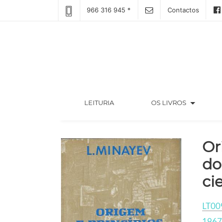
966 316 945 *
Contactos
arrow_drop_down
(CURRENT)
LEITURIA
OS LIVROS
Or
do
ci
LT00
1967