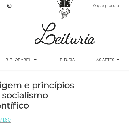
arrow_drop_down
arrow_drop_down
BIBLOBABEL
LEITURIA
AS ARTES
igem e princípios
 socialismo
entífico
9180