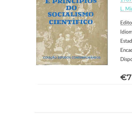
L. M
Edit
Idiom
Estad
Enca
Dispo
€7