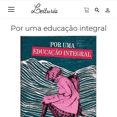
search
person_outline
Por uma educação integral