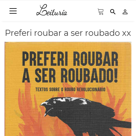
search
person_outline
Preferi roubar a ser roubado xx