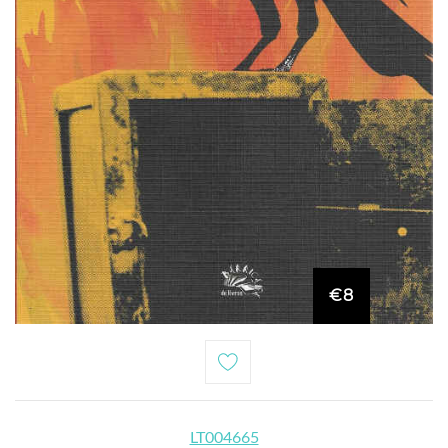
€8
LT004665