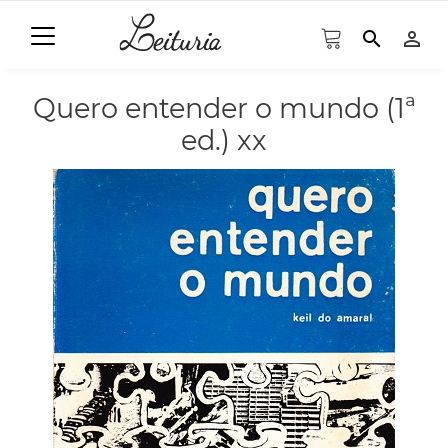
search
person_outline
Quero entender o mundo (1ª
ed.) xx