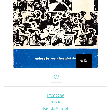
€15
LT009986
1974
Keil do Amaral