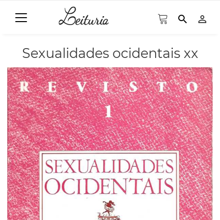
search
person_outline
Sexualidades ocidentais xx