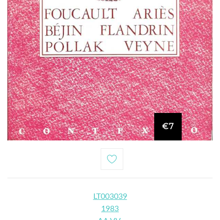
€7
LT003039
1983