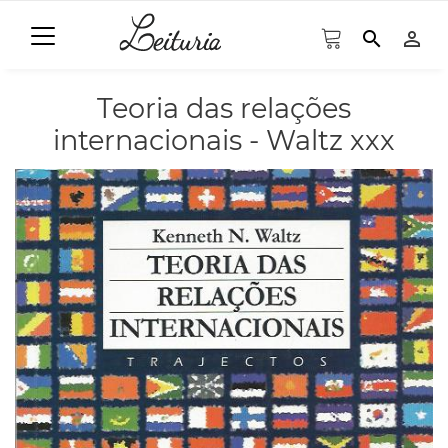
search
person_outline
Teoria das relações
internacionais - Waltz xxx